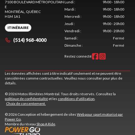
7100 BOULEVARD MÉTROPOLITAIN
Lundi
:
9h00 - 18h00
E
Mardi
:
9h00 - 18h00
MONTRÉAL
, QUÉBEC
H1M 1A1
Mercredi
:
9h00 - 18h00
Jeudi
:
9h00 - 20h00
ITINÉRAIRE
Vendredi
:
9h00 - 20h00
Samedi
:
Fermé
(514) 968-4000
Dimanche
:
Fermé
Restez connecté
Les données affichées sont à titre indicatif seulement et ne peuvent être
considérées comme contractuelles. Veuillez nous consulter pour plus de
détails.
© 2026 Motos Illimitées Montréal. Tous droits réservés. Consultez la
politique de confidentialité
et les
conditions d'utilisation
.
Choix de consentement.
© 2026 Conception et hébergement de sites
Web pour sport motorisé par
Power Go
.
Membre du réseau
Shop A Ride
.