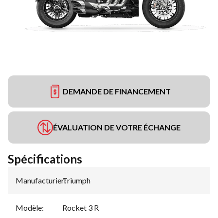
DEMANDE DE FINANCEMENT
ÉVALUATION DE VOTRE ÉCHANGE
Spécifications
Manufacturier
Triumph
:
Modèle
:
Rocket 3 R