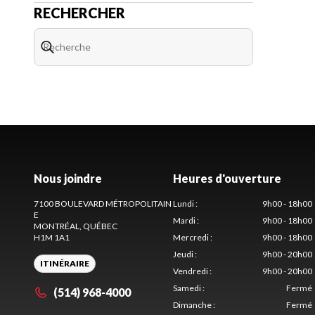
RECHERCHER
Nous joindre
Heures d'ouverture
7100 BOULEVARD MÉTROPOLITAIN
Lundi
:
9h00 - 18h00
E
Mardi
:
9h00 - 18h00
MONTRÉAL
, QUÉBEC
H1M 1A1
Mercredi
:
9h00 - 18h00
Jeudi
:
9h00 - 20h00
ITINÉRAIRE
Vendredi
:
9h00 - 20h00
Samedi
:
Fermé
(514) 968-4000
Dimanche
:
Fermé