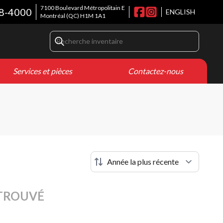
7100 Boulevard Métropolitain E
68-4000
ENGLISH
Montréal
(QC)
H1M 1A1
Services et pièces
Contactez-nous
TROUVÉ