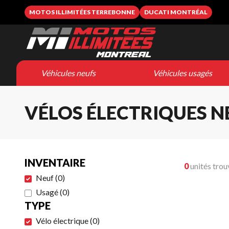
MOTOS ILLIMITÉES TERREBONNE
DUCATI MONTRÉAL
Véhicules neufs
Véhicules usagés
VÉLOS ÉLECTRIQUES N
INVENTAIRE
0
unités trou
Neuf
(
0
)
Usagé
(
0
)
TYPE
Vélo électrique
(
0
)