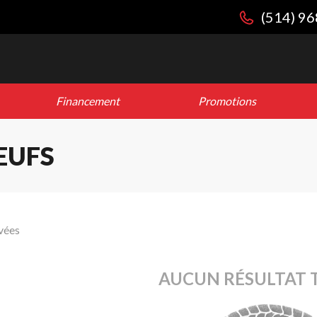
(514) 9
Financement
Promotions
EUFS
vées
AUCUN RÉSULTAT 